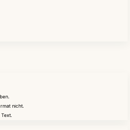
aben.
ormat nicht.
 Text.