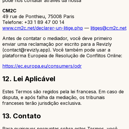
pode nos contatar através da nossa
CM2C
49 rue de Ponthieu, 75008 Paris
Telefone: +33 1 89 47 00 14
www.cm2c.net/declarer-un-litige.php
—
litiges@cm2c.net
Antes de contatar o mediador, você deve primeiro
enviar uma reclamação por escrito para a Revizly
(
contact@revizly.app
). Você também pode usar a
plataforma Europeia de Resolução de Conflitos Online:
https://ec.europa.eu/consumers/odr
12. Lei Aplicável
Estes Termos são regidos pela lei francesa. Em caso de
disputa, e após falha da mediação, os tribunais
franceses terão jurisdição exclusiva.
13. Contato
Para quaisquer perguntas sobre estes Termos, você