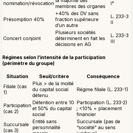
la majorité des
nomination/révocation
I°
membres des organes
+40% des DV sans
L. 233-3
Présomption 40%
fraction supérieure
II
d’un autre
Plusieurs sociétés
L. 233-3
Concert conjoint
déterminent en fait les
III
décisions en AG
Régimes selon l’intensité de la participation
(périmètre du groupe)
Situation
Seuil/critère
Conséquence
Plus > de la moitié
Filiale (cas
du capital social
Régime filiale (L. 233-1)
1)
détenu
Détention entre 10
Participation (L. 233-2)
Participation
et 50% du capital
; <10% = placement
(cas 2)
social
financier
Entité sans
Succursale (pas de
Succursale
personnalité
“société” au sens
(cas 3)