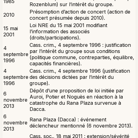
1985
Rozenblum) sur l’intérêt du groupe.
Présomption d’action de concert (action de
2010
concert présumée depuis 2010).
Loi NRE du 15 mai 2001 modifiant
15 mai
l’information des associés
2001
(droits/participations).
Cass. crim., 4 septembre 1996 : justification
4
par l’intérêt du groupe sous conditions
septembre
(politique commune, contreparties, équilibre,
1996
capacités financières).
4
Cass. crim., 4 septembre 1996 (justification
septembre
des décisions dictées par l’intérêt du
1996
groupe).
Dépôt d’une proposition de loi initiée par
6
Auroi, Potier et Noguès en réaction à la
novembre
catastrophe du Rana Plaza survenue à
2013
Dacca.
6
Rana Plaza (Dacca) : événement
novembre
déclencheur mentionné (6 novembre 2013).
2013
Cass. soc., 18 mai 2011 : extension/sévérité