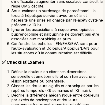
d’inefficacité : augmenter sans escalade contredit la
règle OMS décrite.
Sous-estimer un surdosage de paracétamol : la
toxicité hépatique survient avec un délai et
nécessite une prise en charge par N-acétylcystéine
précoce (< 10 h).
Ignorer les associations à risque avec opioïdes :
buprénorphine et nalbuphine ne doivent pas être
associées aux morphiniques purs.
Confondre les échelles : EN/EVS/EVA sont pour
l’auto-évaluation et Doloplus/Algoplus/DAN pour
les situations où la communication est difficile.
✅
Checklist Examen
Définir la douleur en citant ses dimensions
sensorielle et émotionnelle et son lien avec une
lésion existante ou potentielle.
Classer les douleurs aiguës et chroniques par les
repères temporels (<6 semaines et >3 mois).
Décrire la différence mécanistique entre douleurs
par excès de nociception et douleurs
neurogènes/neuropathiques (sensibilité aux