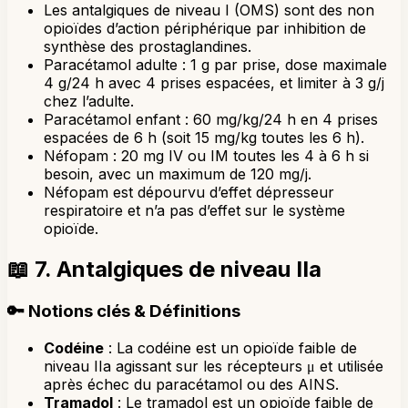
Les antalgiques de niveau I (OMS) sont des non
opioïdes d’action périphérique par inhibition de
synthèse des prostaglandines.
Paracétamol adulte : 1 g par prise, dose maximale
4 g/24 h avec 4 prises espacées, et limiter à 3 g/j
chez l’adulte.
Paracétamol enfant : 60 mg/kg/24 h en 4 prises
espacées de 6 h (soit 15 mg/kg toutes les 6 h).
Néfopam : 20 mg IV ou IM toutes les 4 à 6 h si
besoin, avec un maximum de 120 mg/j.
Néfopam est dépourvu d’effet dépresseur
respiratoire et n’a pas d’effet sur le système
opioïde.
📖
7. Antalgiques de niveau IIa
🔑
Notions clés & Définitions
Codéine
: La codéine est un opioïde faible de
niveau IIa agissant sur les récepteurs μ et utilisée
après échec du paracétamol ou des AINS.
Tramadol
: Le tramadol est un opioïde faible de