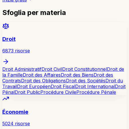
Sfoglia per materia
Droit
6873
risorse
Droit Administratif
Droit Civil
Droit Constitutionnel
Droit de
la Famille
Droit des Affaires
Droit des Biens
Droit des
Contrats
Droit des Obligations
Droit des Sociétés
Droit du
Travail
Droit Européen
Droit Fiscal
Droit International
Droit
Pénal
Droit Public
Procédure Civile
Procédure Pénale
Économie
5024
risorse