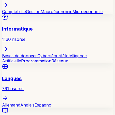
Comptabilité
Gestion
Macroéconomie
Microéconomie
Informatique
1160
risorse
Bases de données
Cybersécurité
Intelligence
Artificielle
Programmation
Réseaux
Langues
791
risorse
Allemand
Anglais
Espagnol