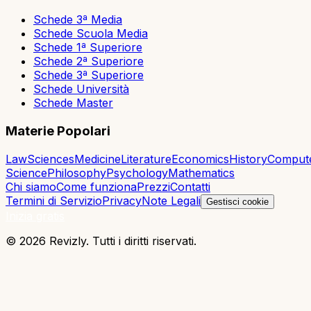
Schede 3ª Media
Schede Scuola Media
Schede 1ª Superiore
Schede 2ª Superiore
Schede 3ª Superiore
Schede Università
Schede Master
Materie Popolari
Law
Sciences
Medicine
Literature
Economics
History
Comput
Science
Philosophy
Psychology
Mathematics
Chi siamo
Come funziona
Prezzi
Contatti
Termini di Servizio
Privacy
Note Legali
Gestisci cookie
Inizia gratis
© 2026 Revizly. Tutti i diritti riservati.