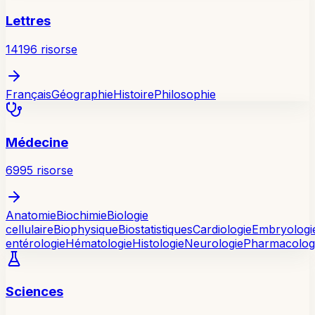
Lettres
14196
risorse
Français
Géographie
Histoire
Philosophie
Médecine
6995
risorse
Anatomie
Biochimie
Biologie
cellulaire
Biophysique
Biostatistiques
Cardiologie
Embryologi
entérologie
Hématologie
Histologie
Neurologie
Pharmacolog
Sciences