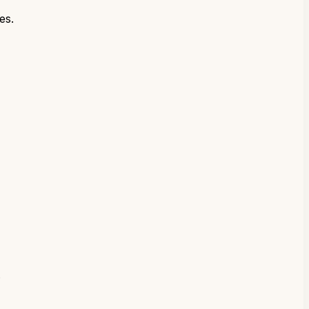
es.
.