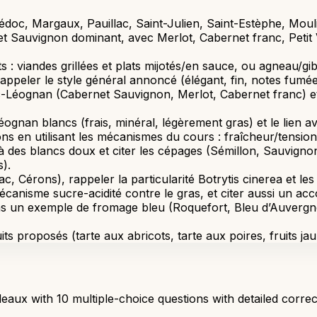
édoc, Margaux, Pauillac, Saint-Julien, Saint-Estèphe, Moul
auvignon dominant, avec Merlot, Cabernet franc, Petit Ver
 viandes grillées et plats mijotés/en sauce, ou agneau/gibier
 rappeler le style général annoncé (élégant, fin, notes fumée
Léognan (Cabernet Sauvignon, Merlot, Cabernet franc) et c
éognan blancs (frais, minéral, légèrement gras) et le lien 
ns en utilisant les mécanismes du cours : fraîcheur/tension 
es blancs doux et citer les cépages (Sémillon, Sauvignon 
s).
c, Cérons), rappeler la particularité Botrytis cinerea et les 
écanisme sucre-acidité contre le gras, et citer aussi un ac
moins un exemple de fromage bleu (Roquefort, Bleu d’Auver
proposés (tarte aux abricots, tarte aux poires, fruits jaunes
aux with 10 multiple-choice questions with detailed correc