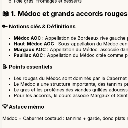
Foie gras, fromages et desserts
📖
1. Médoc et grands accords rouges
🔑
Notions clés & Définitions
Médoc AOC
: Appellation de Bordeaux rive gauche 
Haut-Médoc AOC
: Sous-appellation du Médoc cent
Margaux AOC
: Appellation du Médoc, associée dans
Pauillac AOC
: Appellation du Médoc citée comme par
📝
Points essentiels
Les rouges du Médoc sont dominés par le Cabernet S
Le Médoc a une structure importante, des tannins p
Le gras et les protéines des viandes grillées adouci
Pour les accords, le cours associe Margaux et Saint-J
💡
Astuce mémo
Médoc = Cabernet costaud : tannins + garde, donc plats r