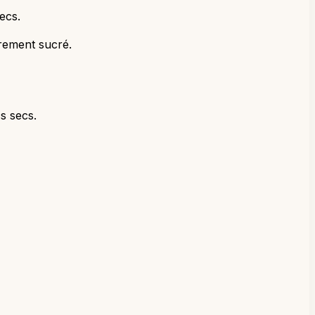
ecs.
èrement sucré.
s secs.