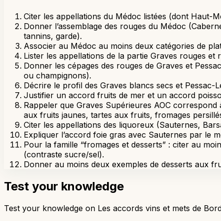
Citer les appellations du Médoc listées (dont Haut-M
Donner l’assemblage des rouges du Médoc (Cabernet S
tannins, garde).
Associer au Médoc au moins deux catégories de plats :
Lister les appellations de la partie Graves rouges et
Donner les cépages des rouges de Graves et Pessac-
ou champignons).
Décrire le profil des Graves blancs secs et Pessac-L
Justifier un accord fruits de mer et un accord poisso
Rappeler que Graves Supérieures AOC correspond à d
aux fruits jaunes, tartes aux fruits, fromages persillé
Citer les appellations des liquoreux (Sauternes, Barsa
Expliquer l’accord foie gras avec Sauternes par le m
Pour la famille “fromages et desserts” : citer au 
(contraste sucre/sel).
Donner au moins deux exemples de desserts aux fruits 
Test your knowledge
Test your knowledge on Les accords vins et mets de Borde