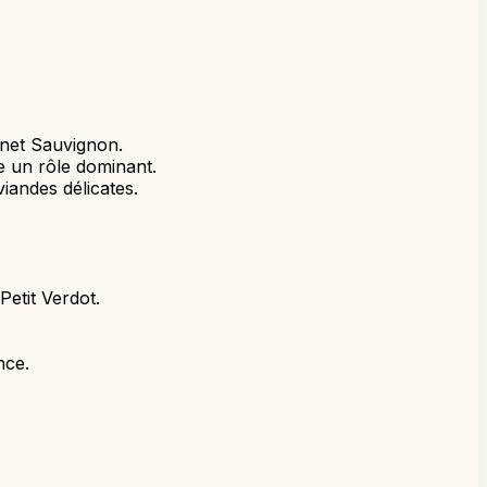
rnet Sauvignon.
 un rôle dominant.
iandes délicates.
etit Verdot.
nce.