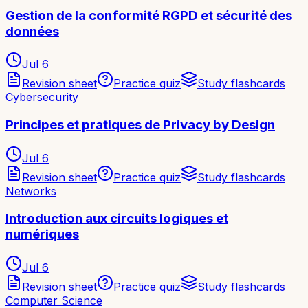
Gestion de la conformité RGPD et sécurité des
données
Jul 6
Revision sheet
Practice quiz
Study flashcards
Cybersecurity
Principes et pratiques de Privacy by Design
Jul 6
Revision sheet
Practice quiz
Study flashcards
Networks
Introduction aux circuits logiques et
numériques
Jul 6
Revision sheet
Practice quiz
Study flashcards
Computer Science