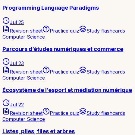
Programming Language Paradigms
Jul 25
Revision sheet
Practice quiz
Study flashcards
Computer Science
Parcours d’études numériques et commerce
Jul 23
Revision sheet
Practice quiz
Study flashcards
Computer Science
Écosystème de l’esport et médiation numérique
Jul 22
Revision sheet
Practice quiz
Study flashcards
Computer Science
Listes, piles, files et arbres