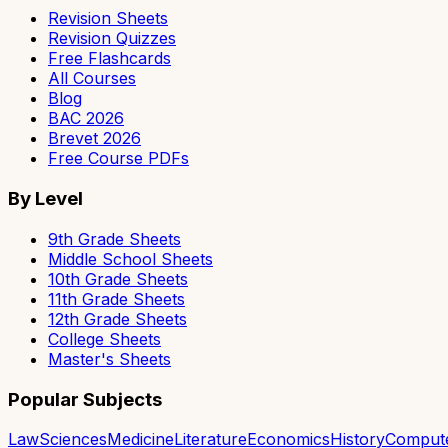
Revision Sheets
Revision Quizzes
Free Flashcards
All Courses
Blog
BAC 2026
Brevet 2026
Free Course PDFs
By Level
9th Grade Sheets
Middle School Sheets
10th Grade Sheets
11th Grade Sheets
12th Grade Sheets
College Sheets
Master's Sheets
Popular Subjects
Law
Sciences
Medicine
Literature
Economics
History
Comput