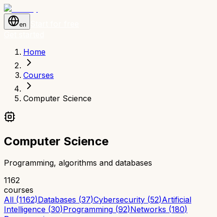
Start for free
en
Get started
Home
Courses
Computer Science
Computer Science
Programming, algorithms and databases
1162
courses
All (1162)
Databases
(
37
)
Cybersecurity
(
52
)
Artificial
Intelligence
(
30
)
Programming
(
92
)
Networks
(
180
)