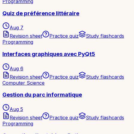
Programming
Quiz de préférence littéraire
Aug 7
Revision sheet
Practice quiz
Study flashcards
Programming
Interfaces graphiques avec PyQt5
Aug 6
Revision sheet
Practice quiz
Study flashcards
Computer Science
Gestion du parc informatique
Aug 5
Revision sheet
Practice quiz
Study flashcards
Programming