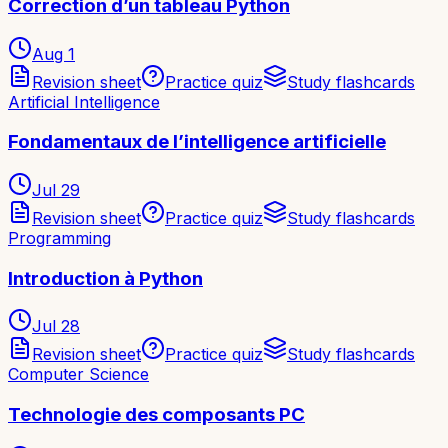
Correction d’un tableau Python
Aug 1
Revision sheet
Practice quiz
Study flashcards
Artificial Intelligence
Fondamentaux de l’intelligence artificielle
Jul 29
Revision sheet
Practice quiz
Study flashcards
Programming
Introduction à Python
Jul 28
Revision sheet
Practice quiz
Study flashcards
Computer Science
Technologie des composants PC